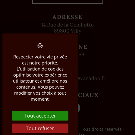
ADRESSE
14 Rue de la Genillotte
89800 Villy
TÉLÉPHONE
03 86 47 49 56
Respecter votre vie privée
est notre priorité.
L'utilisation de cookies
EMAIL
optimise votre expérience
domaine.bachelier
wanadoo.fr
utilisateur et améliore nos
contenus. Vous pouvez
modifier vos choix à tout
RÉSEAUX SOCIAUX
moment.
Tout accepter
Tout refuser
2024 - 2026 © Domaine Bachelier, Tous droits réservés -